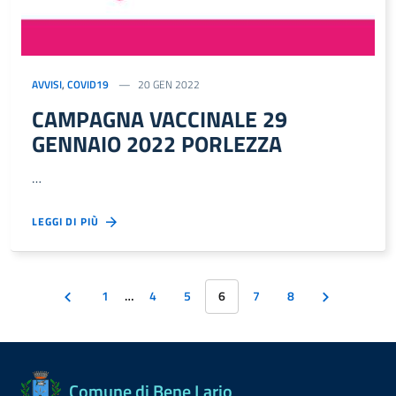
AVVISI
,
COVID19
20 GEN 2022
CAMPAGNA VACCINALE 29
GENNAIO 2022 PORLEZZA
…
LEGGI DI PIÙ
1
…
4
5
6
7
8
Comune di Bene Lario