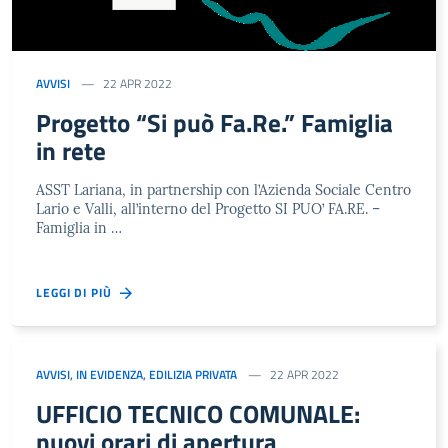
AVVISI
22 APR 2022
Progetto “Si può Fa.Re.” Famiglia
in rete
ASST Lariana, in partnership con l’Azienda Sociale Centro
Lario e Valli, all’interno del Progetto SI PUO’ FA.RE. –
Famiglia in …
LEGGI DI PIÙ
AVVISI
,
IN EVIDENZA
,
EDILIZIA PRIVATA
22 APR 2022
UFFICIO TECNICO COMUNALE:
nuovi orari di apertura