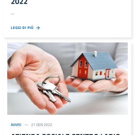
2022
…
LEGGI DI PIÙ
AVVISI
21 GEN 2022