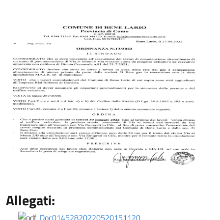
Allegati:
Doc01452820220520151120