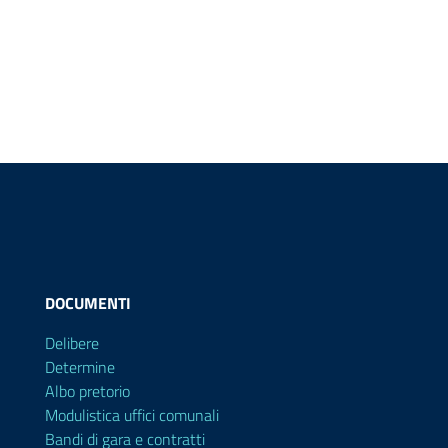
DOCUMENTI
Delibere
Determine
Albo pretorio
Modulistica uffici comunali
Bandi di gara e contratti