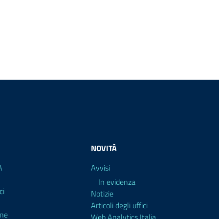
NOVITÀ
A
Avvisi
In evidenza
ci
Notizie
Articoli degli uffici
ine
Web Analytics Italia