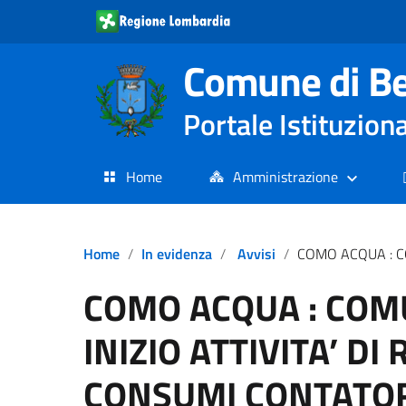
Comune di Be
Portale Istituzio
Home
Amministrazione
Home
In evidenza
Avvisi
COMO ACQUA : COMUNICAZIONE INIZIO ATTIVITA’ DI 
COMO ACQUA : COM
INIZIO ATTIVITA’ D
CONSUMI CONTATOR