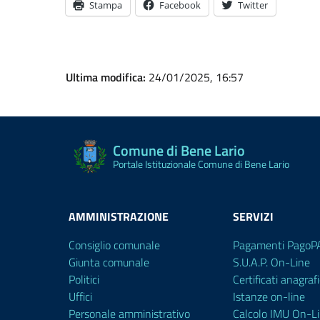
Stampa
Facebook
Twitter
Ultima modifica:
24/01/2025, 16:57
Comune di Bene Lario
Portale Istituzionale Comune di Bene Lario
AMMINISTRAZIONE
SERVIZI
Consiglio comunale
Pagamenti PagoP
Giunta comunale
S.U.A.P. On-Line
Politici
Certificati anagrafi
Uffici
Istanze on-line
Personale amministrativo
Calcolo IMU On-L