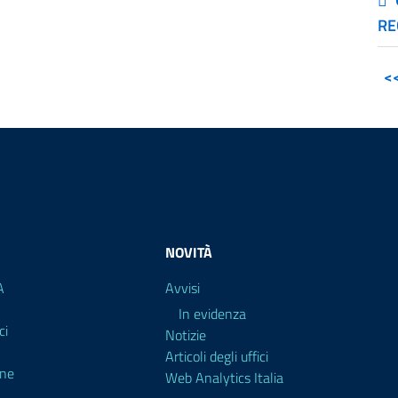
RE
<
NOVITÀ
A
Avvisi
In evidenza
ci
Notizie
Articoli degli uffici
ine
Web Analytics Italia