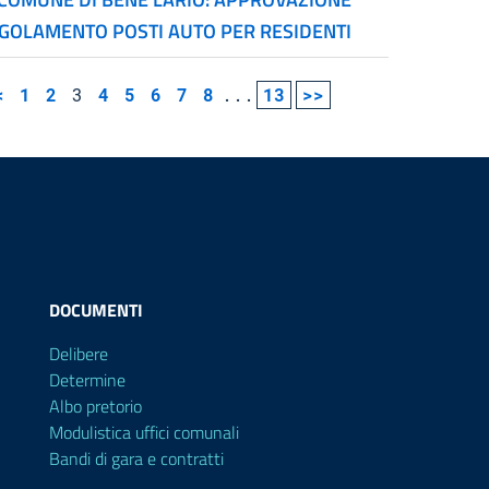
GOLAMENTO POSTI AUTO PER RESIDENTI
<
1
2
3
4
5
6
7
8
...
13
>>
DOCUMENTI
Delibere
Determine
Albo pretorio
Modulistica uffici comunali
Bandi di gara e contratti