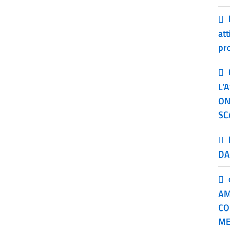
att
pr
L’
ON
SC
DA
AM
CO
ME