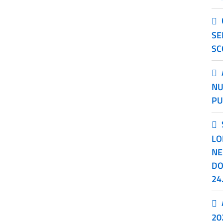
SE
SC
NU
PU
LO
NE
DO
24
20