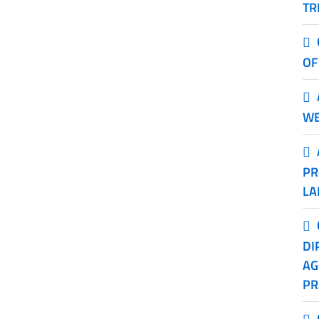
TR
OF
WE
PR
LA
DI
AG
PR