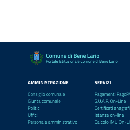
Comune di Bene Lario
Portale Istituzionale Comune di Bene Lario
AMMINISTRAZIONE
SERVIZI
Consiglio comunale
Pagamenti PagoP
Giunta comunale
S.U.A.P. On-Line
Politici
Certificati anagrafi
Uffici
Istanze on-line
Personale amministrativo
Calcolo IMU On-L