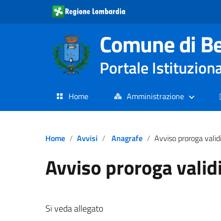
Comune di Be
Portale Istituzio
Home
Amministrazione
Home
Avvisi
Anagrafe
Avviso proroga valid
Avviso proroga valid
Si veda allegato