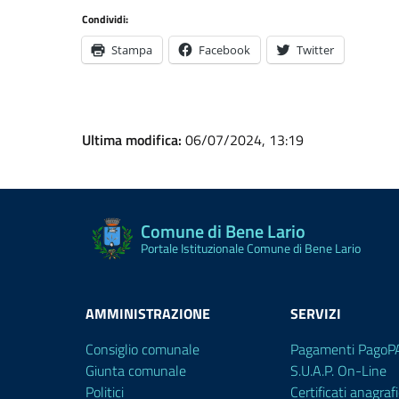
Condividi:
Stampa
Facebook
Twitter
Ultima modifica:
06/07/2024, 13:19
Comune di Bene Lario
Portale Istituzionale Comune di Bene Lario
AMMINISTRAZIONE
SERVIZI
Consiglio comunale
Pagamenti PagoP
Giunta comunale
S.U.A.P. On-Line
Politici
Certificati anagrafi