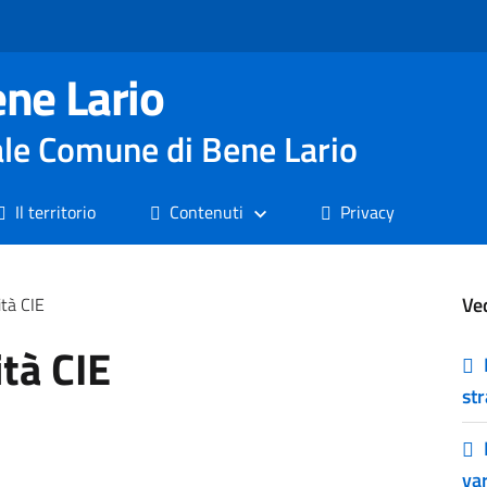
ne Lario
nale Comune di Bene Lario
Il territorio
Contenuti
Privacy
Ve
ità CIE
ità CIE
st
var