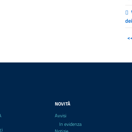
dei
<
NOVITÀ
A
Avvisi
In evidenza
ci
Notizie