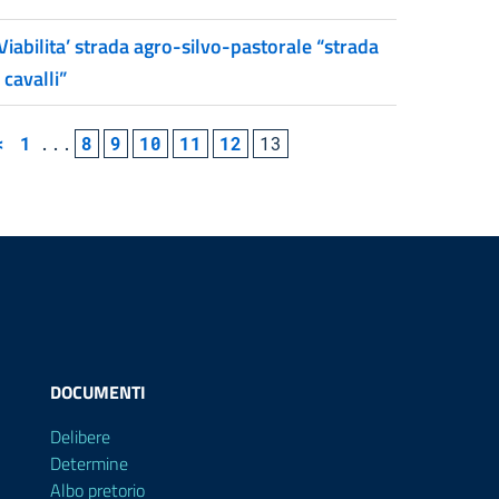
Viabilita’ strada agro-silvo-pastorale “strada
 cavalli”
<
1
...
8
9
10
11
12
13
DOCUMENTI
Delibere
Determine
Albo pretorio