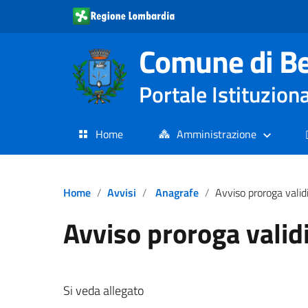
Comune di Be
Portale Istituzio
Home
Amministrazione
Home
Avvisi
Anagrafe
Avviso proroga valid
Avviso proroga valid
Si veda allegato