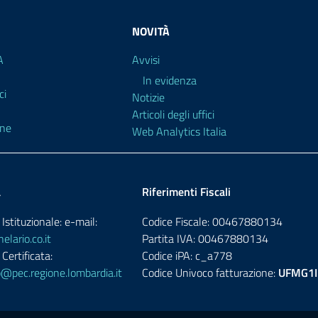
NOVITÀ
A
Avvisi
In evidenza
ci
Notizie
Articoli degli uffici
ine
Web Analytics Italia
a
Riferimenti Fiscali
Istituzionale: e-mail:
Codice Fiscale: 00467880134
lario.co.it
Partita IVA: 00467880134
Certificata:
Codice iPA: c_a778
@pec.regione.lombardia.it
Codice Univoco fatturazione:
UFMG1I