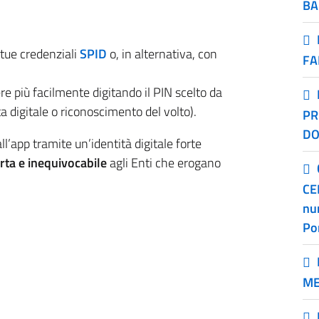
BA
e tue credenziali
SPID
o, in alternativa, con
FA
re più facilmente digitando il PIN scelto da
 digitale o riconoscimento del volto).
PR
DO
all’app tramite un’identità digitale forte
erta e inequivocabile
agli Enti che erogano
CE
nu
Po
ME