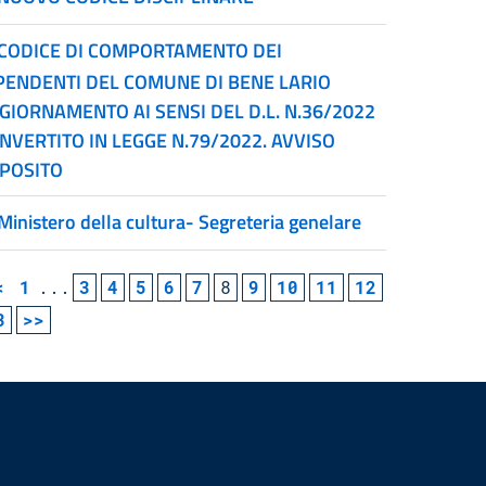
CODICE DI COMPORTAMENTO DEI
PENDENTI DEL COMUNE DI BENE LARIO
GIORNAMENTO AI SENSI DEL D.L. N.36/2022
NVERTITO IN LEGGE N.79/2022. AVVISO
POSITO
Ministero della cultura- Segreteria genelare
<
1
...
3
4
5
6
7
8
9
10
11
12
3
>>