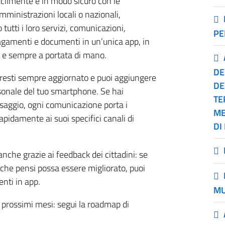
acilmente e in modo sicuro con le
ministrazioni locali o nazionali,
 tutti i loro servizi, comunicazioni,
PE
agamenti e documenti in un’unica app, in
 e sempre a portata di mano.
DE
, resti sempre aggiornato e puoi aggiungere
DE
onale del tuo smartphone. Se hai
TE
ssaggio, ogni comunicazione porta i
ME
rapidamente ai suoi specifici canali di
DI
nche grazie ai feedback dei cittadini: se
 che pensi possa essere migliorato, puoi
enti in app.
MU
 prossimi mesi: segui la roadmap di